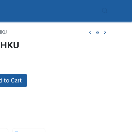
OGRAM
PROGRES NASKAH
HKU
AHKU
 to Cart